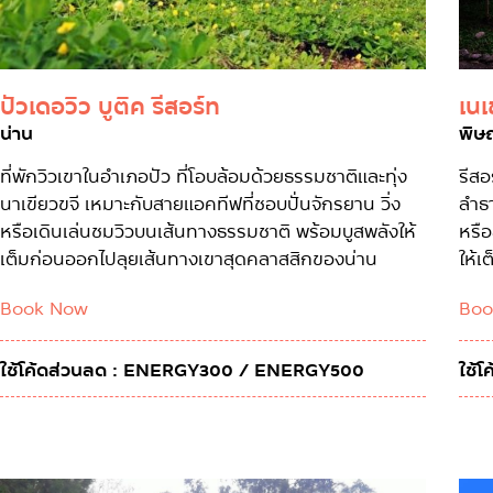
เนเ
ปัวเดอวิว บูติค รีสอร์ท
พิษ
น่าน
รีสอ
ที่พักวิวเขาในอำเภอปัว ที่โอบล้อมด้วยธรรมชาติและทุ่ง
ลำธา
นาเขียวขจี เหมาะกับสายแอคทีฟที่ชอบปั่นจักรยาน วิ่ง
หรื
หรือเดินเล่นชมวิวบนเส้นทางธรรมชาติ พร้อมบูสพลังให้
ให้
เต็มก่อนออกไปลุยเส้นทางเขาสุดคลาสสิกของน่าน
Boo
Book Now
ใช้
ใช้โค้ดส่วนลด : ENERGY300 / ENERGY500