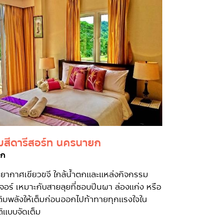
มสีดารีสอร์ท นครนายก
ยก
รยากาศเขียวขจี ใกล้น้ำตกและแหล่งกิจกรรม
อร์ เหมาะกับสายลุยที่ชอบปีนผา ล่องแก่ง หรือ
เติมพลังให้เต็มก่อนออกไปท้าทายทุกแรงใจใน
ิแบบจัดเต็ม