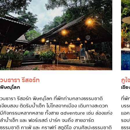
วนธารา รีสอร์ท
ภูใ
พิษณุโลก
เชี
วนธารา รีสอร์ท พิษณุโลก ที่พักท่ามกลางธรรมชาติ
ที่
เงียบสงบ ติดริมน้ำเข็ก ไม่ไกลจากเมือง เดินทางสะดวก
บรร
มีกิจกรรมหลากหลาย ทั้งสาย adventure เช่น ล่องแก่ง
แอคท
ลำน้ำเข็ก และ ฟอร์เรสต์ ปาร์ค จนถึง สายอาร์ต
รอบ
ธรรมชาติ คาเฟ่ และ คราฟท์ สตูดิโอ งานศิลปะธรรมชาติ
ธรร