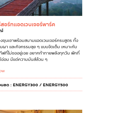
รีสอร์ทแอดเวนเจอร์พาร์ค
ณ์
ลางขุนเขาพร้อมสนามแอดเวนเจอร์ครบสูตร ทั้ง
ีนผา และกิจกรรมลุย ๆ แบบจัดเต็ม เหมาะกับ
ฟที่ไม่ขออยู่เฉย อยากท้าทายพลังทุกวัน พักที่
่มีอ่อม มีแต่ความมันส์ล้วน ๆ
ow
ดส่วนลด : ENERGY300 / ENERGY500