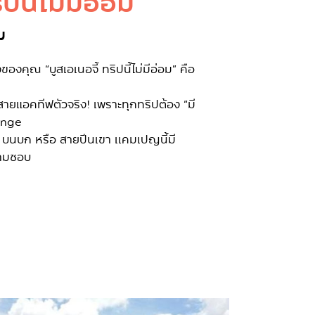
ิปนี้ไม่มีอ่อม
ม
องคุณ “บูสเอเนอจี้ ทริปนี้ไม่มีอ่อม” คือ
ยแอคทีฟตัวจริง! เพราะทุกทริปต้อง “มี
lenge
 บนบก หรือ สายปีนเขา เเคมเปญนี้มี
วามชอบ