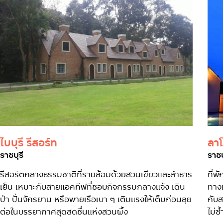
ไบบุรี รีสอร์ท
ลาโ
ราชบุรี
ราชบ
รีสอร์ตกลางธรรมชาติที่รายล้อมด้วยสวนเขียวและลำธาร
ที่พ
เย็น เหมาะกับสายแอคทีฟที่ชอบกิจกรรมกลางแจ้ง เดิน
ทาง
ป่า ปั่นจักรยาน หรือพายเรือเบา ๆ เติมแรงให้เต็มก่อนลุย
กับ
ต่อในบรรยากาศสุดสดชื่นแห่งสวนผึ้ง
ไม่ซ