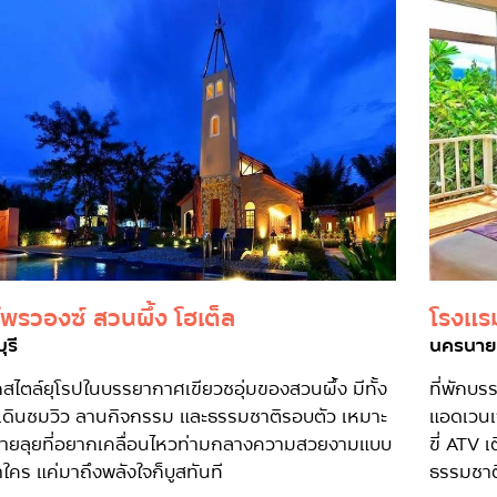
พรวองซ์ สวนผึ้ง โฮเต็ล
โรงแร
ุรี
นครนา
ักสไตล์ยุโรปในบรรยากาศเขียวชอุ่มของสวนผึ้ง มีทั้ง
ที่พักบร
เดินชมวิว ลานกิจกรรม และธรรมชาติรอบตัว เหมาะ
แอดเวนเจ
สายลุยที่อยากเคลื่อนไหวท่ามกลางความสวยงามแบบ
ขี่ ATV 
้ำใคร แค่มาถึงพลังใจก็บูสทันที
ธรรมชาต