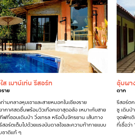
จใส เมาน์เท่น รีสอร์ท
อุ้มผาง
ยงราย
ตาก
พักท่ามกลางหุบเขาและสายหมอกในเชียงราย
รีสอร์ตก
ยากาศสดชื่นพร้อมวิวเทือกเขาสุดอลัง เหมาะกับสาย
ซู เดินป
ีฟที่ชอบเดินป่า วิ่งเทรล หรือปั่นจักรยาน เส้นทาง
จุดพักเต
รีสอร์ตเต็มไปด้วยแรงบันดาลใจและความท้าทายแบบ
ที่เชื่อว่
มชาติแท้ ๆ