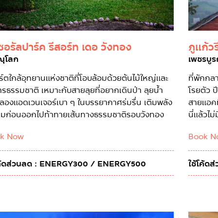
ชอรัลปาร์ค รีสอร์ท เดอ วังทอง
ภูแก้ว
ณุโลก
เพชรบูร
ร์ตใกล้อุทยานแห่งชาติที่โอบล้อมด้วยต้นไม้ใหญ่และ
ที่พักก
รธรรมชาติ เหมาะกับสายลุยที่อยากเดินป่า ลุยน้ำ
โรยตัว ป
อลองแอดเวนเจอร์เบา ๆ ในบรรยากาศร่มรื่น เติมพลัง
สายแอคที
เต็มก่อนออกไปท้าทายเส้นทางธรรมชาติรอบวังทอง
นี่แล้วไม
k Now
Book N
โค้ดส่วนลด : ENERGY300 / ENERGY500
ใช้โค้